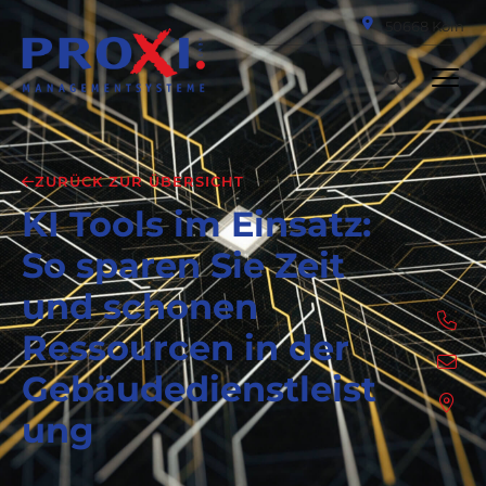
50668 Köln
ZURÜCK ZUR ÜBERSICHT
KI Tools im Einsatz:
So sparen Sie Zeit
und schonen
Ressourcen in der
Gebäudedienstleist
ung