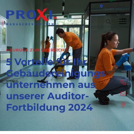
50668 Köln
ZURÜCK ZUR ÜBERSICHT
5 Vorteile für Ihr
Gebäudereinigungs
unternehmen aus
unserer Auditor-
Fortbildung 2024